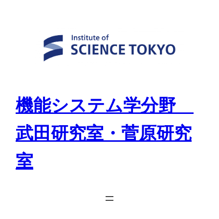
Skip
to
content
機能システム学分野
武田研究室・菅原研究
室