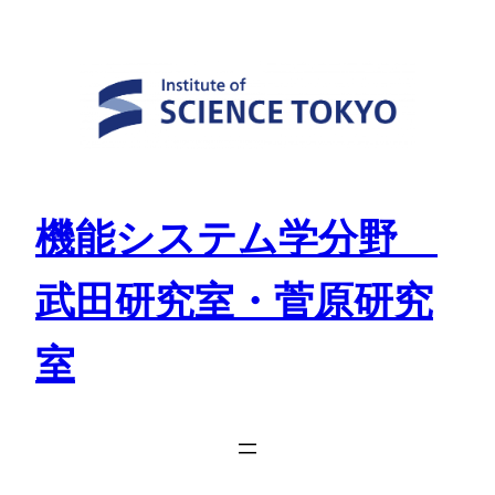
Skip
to
content
機能システム学分野
武田研究室・菅原研究
室