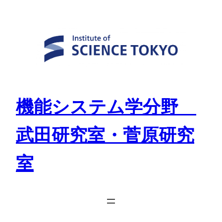
Skip
to
content
機能システム学分野
武田研究室・菅原研究
室